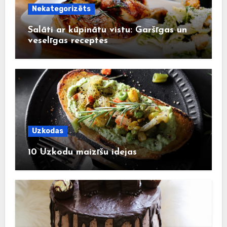
Nekategorizēts
Salāti ar kūpinātu vistu: Garšīgas un
veselīgas receptes
Uzkodas
10 Uzkodu maizīšu idejas