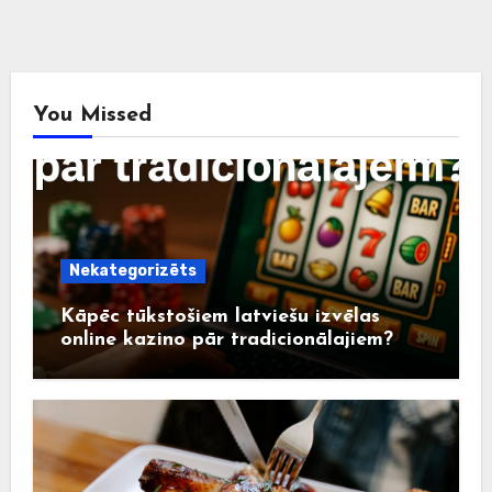
You Missed
Nekategorizēts
Kāpēc tūkstošiem latviešu izvēlas
online kazino pār tradicionālajiem?