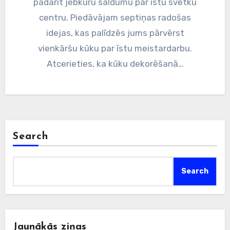
padarīt jebkuru saldumu par īstu svētku
centru. Piedāvājam septiņas radošas
idejas, kas palīdzēs jums pārvērst
vienkāršu kūku par īstu meistardarbu.
Atcerieties, ka kūku dekorēšanā…
Search
Search
Jaunākās ziņas