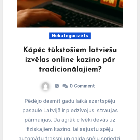
Nekategorizēts
Kāpēc tūkstošiem latviešu
izvēlas online kazino pār
tradicionālajiem?
0
Comment
Pēdējo desmit gadu laikā azartspēļu
pasaule Latvijā ir piedzīvojusi straujas
pārmaiņas. Ja agrāk cilvēki devās uz
fiziskajiem kazino, lai sajustu spēļu
automātu troksni un galda spēļu spriedzi,